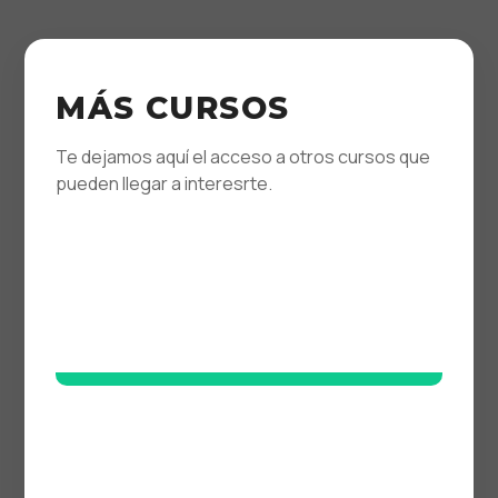
MÁS CURSOS
Te dejamos aquí el acceso a otros cursos que
pueden llegar a interesrte.
SONIDO DIRECTO - NIVEL 2
Proximamente
Online
Asincrónico
POSTPRODUCCIÓN - NIVEL 2
16 clases · Semanal