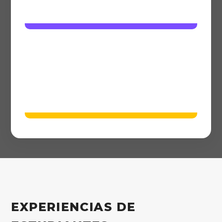
Online
Asincrónico
POST DE SONIDO PARA
REALIZADORES
16 clases · Semanal
Nube
EXPERIENCIAS DE