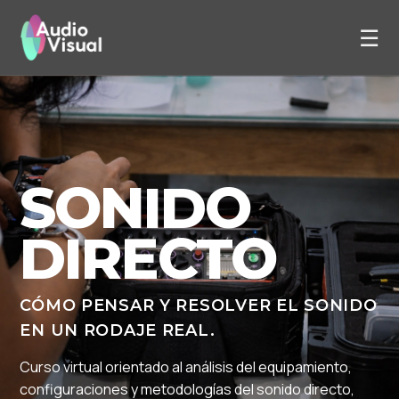
☰
CURSOS
ESPECIALIZACIONES
SEMINARIOS
SONIDO
ESCUELA
DIRECTO
CONTACTO
PREINSCRIPCIÓN
CÓMO PENSAR Y RESOLVER EL SONIDO
EN UN RODAJE REAL.
Curso virtual orientado al análisis del equipamiento,
configuraciones y metodologías del sonido directo,